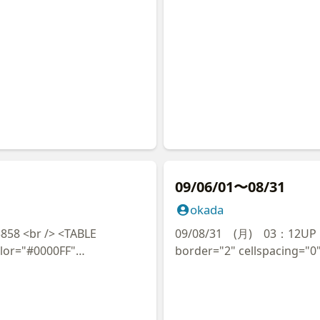
"#0000FF" style="border-
bgcolor="#FFFFFF" borderc
: 0; border-top-width: 0;
collapse: collapse; border-
 height="22"> </p> <tr> <td
border-left-width:0" cellp
: none; border-left-width:
width="100%" style="border
rder-right-width:medium;
medium; border-right-styl
idth:medium; font-family:
border-top-style:none; bo
 Gothic Pro', 'メイリオ',
height="21"> <font color
othic', sans-serif;"
style="background-color:
"><span
<span style="background-c
>■</span></font> <span
color="#FF0000"><br
olor="#FF0000">逆境の中でこそ
</span> </td> </tr> <p> </
09/06/01〜08/31
/tr> <p> </TABLE><br />
height:19pt"> <font col
okada
e: 12pt;"> <font
聞の反響はすさまじい。<BR 
/> 昨日は連合と地区労の合同メーデ
TABLE
ンリン。<BR /><br /
09/08/31 (月) 03：12UP 雨 No.37
 /> ありました。今までは鎌倉
olor="#0000FF"
なし。<BR /><BR /><
border="2" cellspacing="0
、<BR /><br /> 今回
rdercolorlight="#0000CC"
<BR /><br /> 「こ
width="100%" id="AutoNu
いうことでした。<BR />
"#0000FF" style="border-
りますが、<BR /><br /> 
bgcolor="#FFFFFF" borderc
顔をみて「頑張っているな」と安
: 0; border-top-width: 0;
問題、そもそもは「過重労働
collapse: collapse; border-
、民主党第四区総支部所属の鎌倉、
 height="22"> </p> <tr> <td
<br /> 個別と全体を調査中です
border-left-width:0" cellp