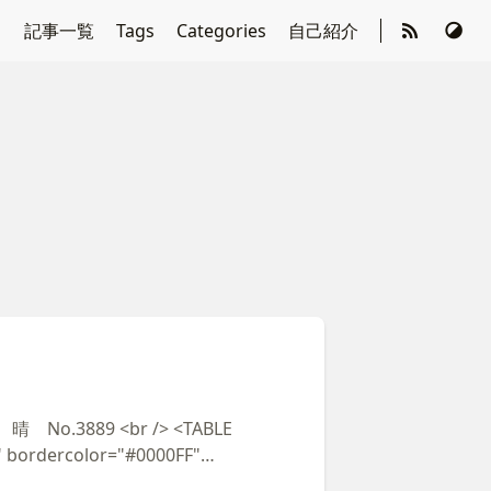
記事一覧
Tags
Categories
自己紹介
89 <br /> <TABLE
" bordercolor="#0000FF"
mber51" bordercolorlight="#0000CC"