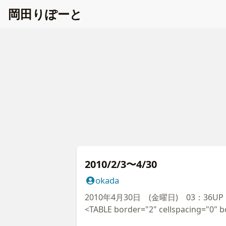
岡
田
り
ぽ
ー
と
2010/2/3〜4/30
okada
2010年4月30日 (金曜日) 03：36UP 晴 No
<TABLE border="2" cellspacing="0" 
width="100%" id="AutoNumber51" bo