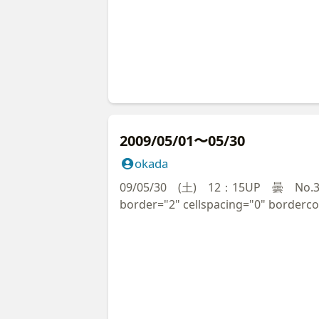
逗子、葉山の仲間も多数が<BR /><br
width="100%" style="border-left-style
が初めてメーデーに参加とは驚きもしました。<B
medium; border-right-style:none; bo
<br /> ただ来賓者が多いので参加
border-top-style:none; border-top-
間が3分<BR /><br /> とはいえ
height="21"> <font color="#0000CC
すぎと気の毒にもなりました。<BR /><
style="background-color: #0000CC"
空を舞い、食べ物を狙って集まってきているの
<span style="background-color: #FFF
ずこも海辺は同じ目に遭っていると感じました
color="#FF0000"><br /> 今
の夏の参議院選では全国比例では民主
のベストテン記事</font></span> </td> <
2009/05/01〜05/30
んを<BR /><br /> 私は応援する
<DIV style="line-height:19pt"> <font
okada
ますが、元祖 民主で頑張り抜く<BR />
<br /> <font size="5" face=
挙区では千葉さんを応援します。<BR /><br 
ウント、ベストテン記事</font></p> <p
09/05/30 (土) 12：15UP 曇 No.3639 <br /> <
統一地方選挙を意識して地方でも変身が
border="2" cellspacing="0" borderc
/><br /> 逆境の中でこそ真価が問わ
width="100%" id="AutoNumber51" bo
/> </p> <p> </font> </div> <p> <TAB
bgcolor="#FFFFFF" bordercolordark=
cellpadding="0" cellspacing="0" styl
collapse: collapse; border-right-width
collapse" bordercolor="#0000CC" w
border-left-width:0" cellpadding="0"
id="AutoNumber52" bgcolor="#0000C
width="100%" style="border-left-style
width="100%" bordercolor="#0000FF"
medium; border-right-style:none; bo