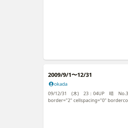
bgcolor="#FFFFFF" bordercolordark=
collapse: collapse; border-right-width
border-left-width:0" cellpadding="0"
width="100%" style="border-left-style
medium; border-right-style:none; bo
border-top-style:none; border-top-w
'ヒラギノ角ゴ Pro W3', 'Hiragino Kaku
Meiryo, Osaka, 'ＭＳ Ｐゴシック', 'MS PG
height="21"> <font color="#0000CC
style="background-color: #0000CC"
class="style1"><font size="4" c
2009/9/1〜12/31
真価が問われる。</font></span> </td> <
okada
<DIV style="line-height:19pt; font-siz
color="#666666"><BR /><br 
09/12/31 (木) 23：04UP 晴 No.3858 <br /> <
ーが横須賀市の三笠公園で<BR /><br
border="2" cellspacing="0" borderc
地区では大船小学校で毎年やっていたのですが
width="100%" id="AutoNumber51" bo
は試行的に鎌倉と横須賀が統一メーデーと
bgcolor="#FFFFFF" bordercolordark=
<br /> 久しぶりに逗子の君島氏の
collapse: collapse; border-right-width
心しました。<BR /><br /> また
border-left-width:0" cellpadding="0"