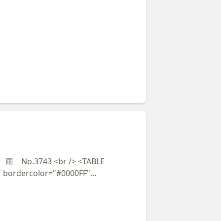
olordark="#0000FF" style="border-
right-width: 0; border-top-width: 0;
adding="0" height="22"> </p> <tr> <td
-left-style: none; border-left-width:
e:none; border-right-width:medium;
rder-top-width:medium"
="#0000CC"><span
 #0000CC">■</span></font><br />
olor: #FFFFFF"><font size="4"
 /> う～ん、やっぱり梁山泊かな</font>
TABLE><br /> <DIV style="line-
or="#666666"><BR /><br /> 今日の朝日新
/><br /> 市民のみなさんから電話がリ
> これから「騒ぎ」が拡大していくこと間違い
43 <br /> <TABLE
br /> 地味に行財政改革の調査をしていたら、
" bordercolor="#0000FF"
れを調べたらいいよ」と教えていただくことはあ
mber51" bordercolorlight="#0000CC"
ドタバタはありません。<BR /><br /> この
olordark="#0000FF" style="border-
はきつい」との訴えが発端。<BR />
right-width: 0; border-top-width: 0;
。<BR /><BR /><br /> でも、新聞報
adding="0" height="22"> </p> <tr> <td