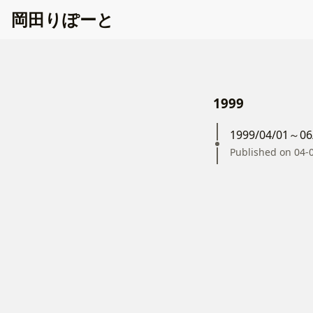
岡
田
り
ぽ
ー
と
1999
1999/04/01～06
Published on 04-