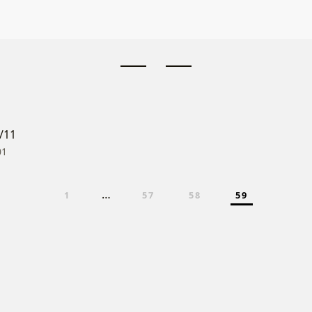
/11
01
…
1
57
58
59